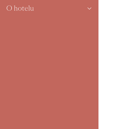
O hotelu
Svatby