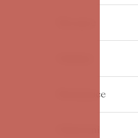
Recepce
01
Snídaně
02
Restaurace
03
Parkování
04