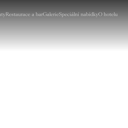
nty
Restaurace a bar
Galerie
Speciální nabídky
O hotelu