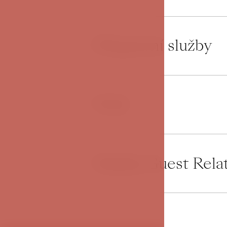
Přepravní služby
05
Wifi
06
Služby Guest Rela
07