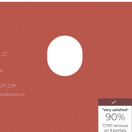
é 27
Nahoru
ka
09 239
ookquet.cz