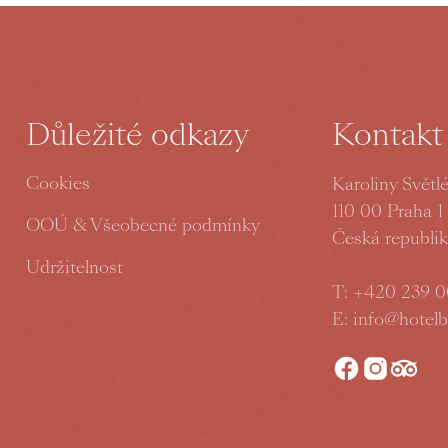
Důležité odkazy
Kontakt
Cookies
Karoliny Světl
110 00 Praha 1
OOÚ & Všeobecné podmínky
Česká republi
Udržitelnost
T:
+420 239 0
E:
info@hotelb