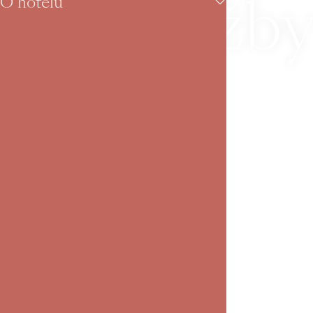
Služb
O hotelu