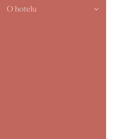
O hotelu
Royal Suite