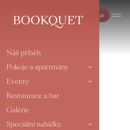
Rezervovat
Náš příběh
Pokoje a apartmány
Eventy
Restaurace a bar
Galerie
Speciální nabídky