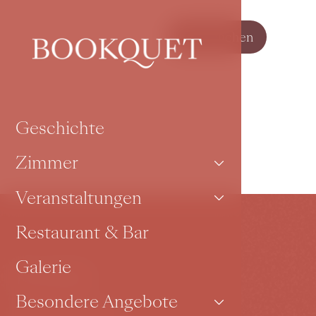
Jetzt buchen
Geschichte
Zimmer
Veranstaltungen
Restaurant & Bar
Galerie
Kontakt
Besondere Angebote
Karoliny Světlé 27