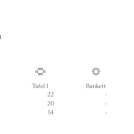
n
Tafel I
Bankett
22
-
20
-
14
-