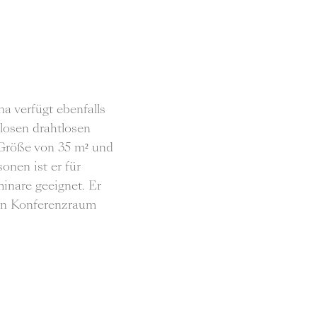
a verfügt ebenfalls
losen drahtlosen
 Größe von 35 m² und
onen ist er für
inare geeignet. Er
en Konferenzraum