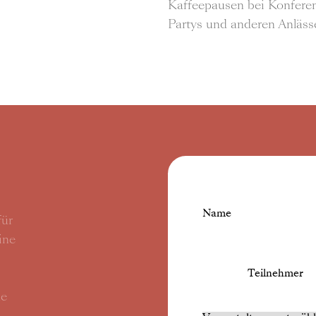
Kaffeepausen bei Konfere
Partys und anderen Anläss
Name
für
ine
Teilnehmer
he