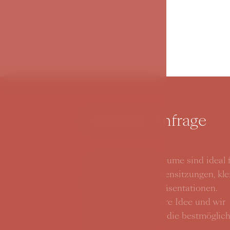
Schnelle Anfrage
Unsere Konferenzräume sind ideal 
repräsentative Firmensitzungen, kle
Workshops oder Präsentationen.
Schicken Sie uns Ihre Idee und wir
werden gemeinsam die bestmöglic
Lösung finden.