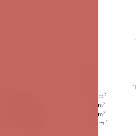
Name des Zimmers
Bereich
Meda
2
01
40 m
Karolina
2
02
35 m
Martina
2
03
35 m
Terrasse
2
04
120 m