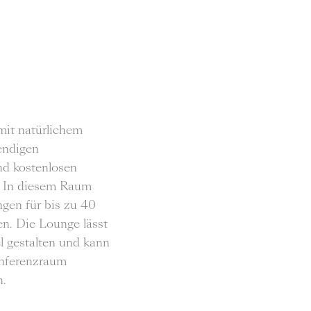
it natürlichem
endigen
nd kostenlosen
. In diesem Raum
gen für bis zu 40
n. Die Lounge lässt
el gestalten und kann
nferenzraum
n.