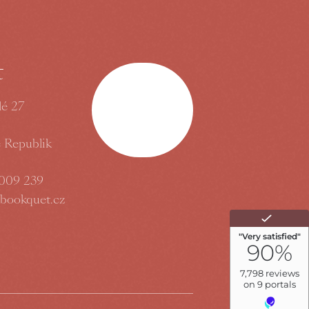
t
lé 27
Nach oben
 Republik
009 239
lbookquet.cz