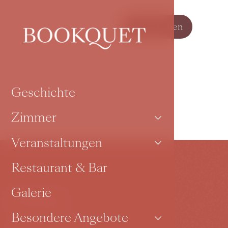
Jetzt buchen
Geschichte
Zimmer
Veranstaltungen
Restaurant & Bar
Galerie
Kontakt
Besondere Angebote
Karoliny Světlé 27