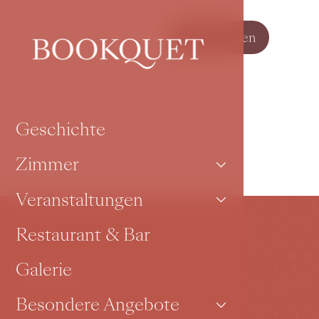
Jetzt buchen
Geschichte
Zimmer
Veranstaltungen
Restaurant & Bar
Galerie
Kontakt
Besondere Angebote
Karoliny Světlé 27